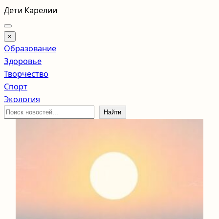
Перейти
Дети Карелии
к
содержимому
×
Образование
Здоровье
Творчество
Спорт
Экология
Поиск
Найти