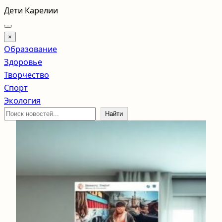
Перейти
Дети Карелии
к
содержимому
×
Образование
Здоровье
Творчество
Спорт
Экология
Поиск
Найти