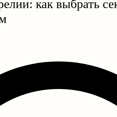
релии: как выбрать с
ом