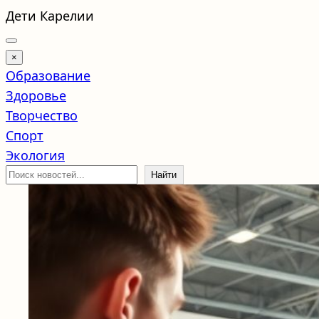
Перейти
Дети Карелии
к
содержимому
×
Образование
Здоровье
Творчество
Спорт
Экология
Поиск
Найти